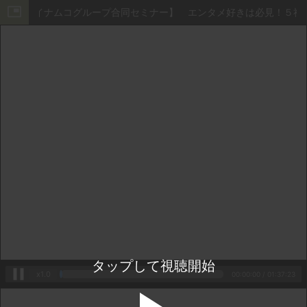
バンダイナムコグループ合同セミナー】 エンタメ好きは必見！５社
タップして視聴開始
x1.0
00:00:00
 / 
01:37:23