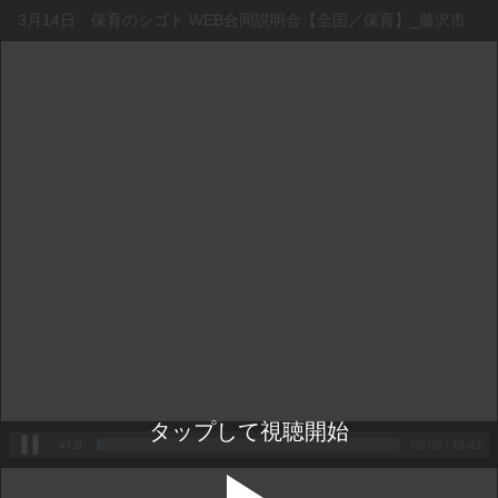
3月14日 保育のシゴト WEB合同説明会【全国／保育】_藤沢市
タップして視聴開始
x1.0
00:00
 / 
15:43