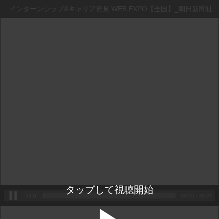
日 インターンシップ&キャリア発見 WEB EXPO【全国】_朝日新聞社
タップして視聴開始
x1.0
00:00
 / 
30:21